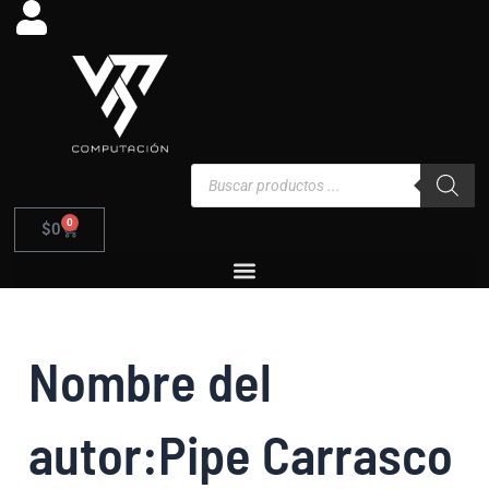
Buscar
Ir
por:
al
contenido
Búsqueda
de
productos
0
Carrito
$
0
Nombre del
autor:Pipe Carrasco