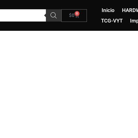
Inicio
HARD
0
Carrito
$
0
TCG-VYT
Imp