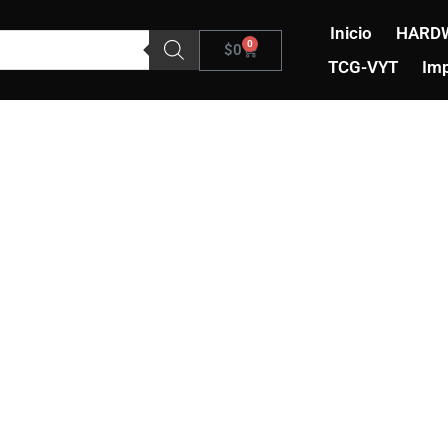
Inicio
HARD
0
Carrito
$
0
TCG-VYT
Imp