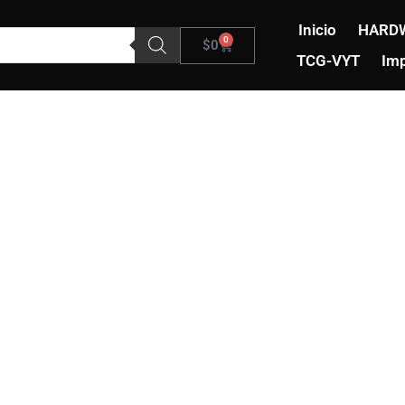
Inicio
HARD
0
Carrito
$
0
TCG-VYT
Imp