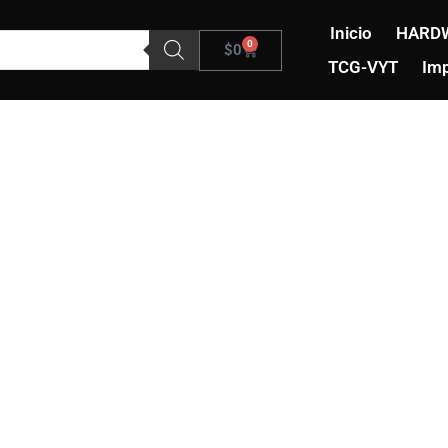
Inicio
HARD
0
Carrito
$
0
TCG-VYT
Imp