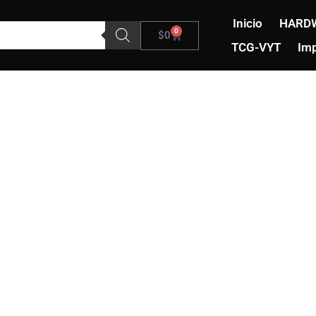
Inicio
HARD
0
Carrito
$
0
TCG-VYT
Imp