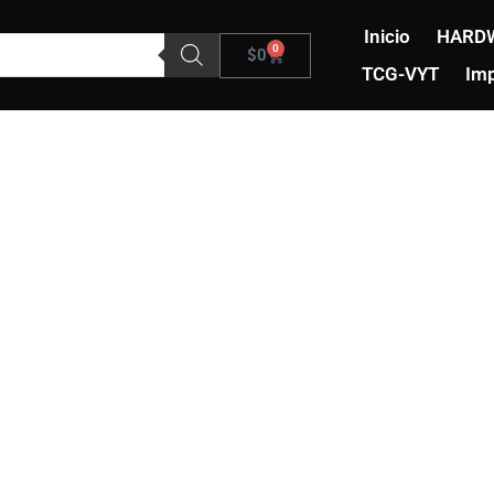
Inicio
HARD
0
Carrito
$
0
TCG-VYT
Imp