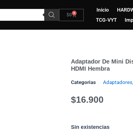
Inicio
HARDW
0
Carrito
$
0
TCG-VYT
Imp
Adaptador De Mini Di
HDMI Hembra
Categorias
Adaptadores
$
16.900
Sin existencias