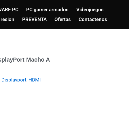
ARE PC
PC gamer armados
Videojuegos
resion
PREVENTA
Ofertas
Contactenos
splayPort Macho A
,
Displayport
,
HDMI