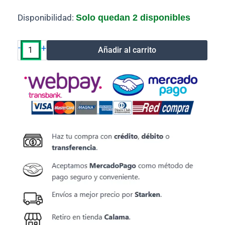
Adaptador
Disponibilidad:
Solo quedan 2 disponibles
HDMI
Hembra
a
-
+
Añadir al carrito
VGA
Hembra
Ulink
cantidad