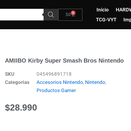
Inicio
HARD
0
Carrito
$
0
TCG-VYT
Imp
AMIIBO Kirby Super Smash Bros Nintendo
SKU
045496891718
Categorias
Accesorios Nintendo
,
Nintendo
,
Productos Gamer
$
28.990