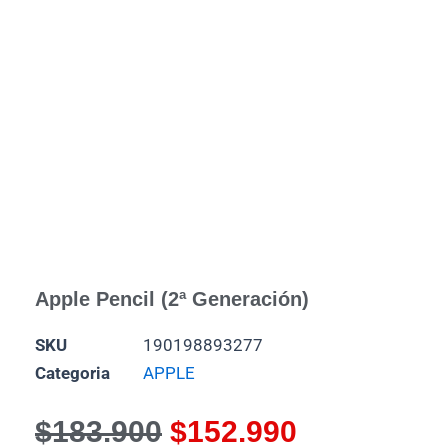
Apple Pencil (2ª Generación)
SKU
190198893277
Categoria
APPLE
El
El
$
183.900
$
152.990