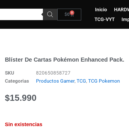
Inicio
HARD
0
Carrito
$
0
TCG-VYT
Imp
Blíster De Cartas Pokémon Enhanced Pack.
SKU
820650858727
Categorias
Productos Gamer
,
TCG
,
TCG Pokemon
$
15.990
Sin existencias