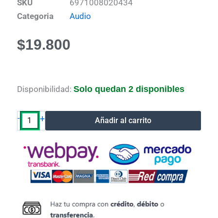
SKU
6971008020434
Categoria
Audio
$
19.800
Boya
Disponibilidad:
Solo quedan 2 disponibles
XLR-
C3
Cable
-
+
Añadir al carrito
de
micrófono
Macho
XLR
-
Hembra
XLR
3
metros
cantidad