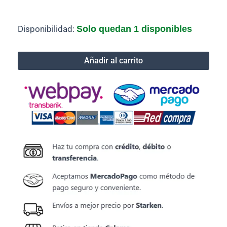
Cable
Disponibilidad:
Solo quedan 1 disponibles
Adaptador
Usb
A
Añadir al carrito
Alimentacion
3,5mm
Dc
5v
cantidad