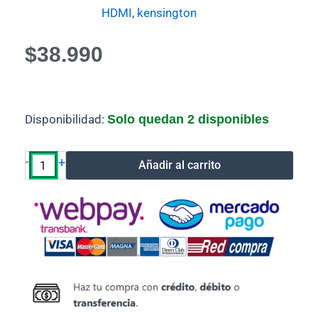
HDMI
,
kensington
$
38.990
Cable
Disponibilidad:
Solo quedan 2 disponibles
Adaptador
Vídeo
Display
-
+
Añadir al carrito
Port
a
HDMI
4K
Kensington
VM4000
|
K33985ww
cantidad