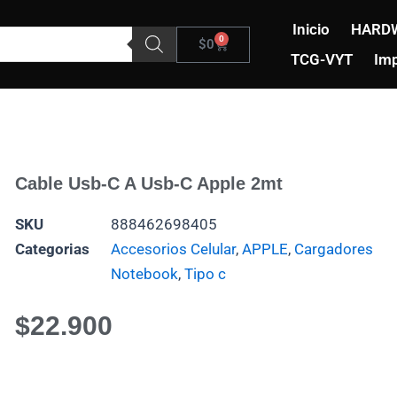
Inicio
HARD
0
Carrito
$
0
TCG-VYT
Imp
Cable Usb-C A Usb-C Apple 2mt
SKU
888462698405
Categorias
Accesorios Celular
,
APPLE
,
Cargadores
Notebook
,
Tipo c
$
22.900