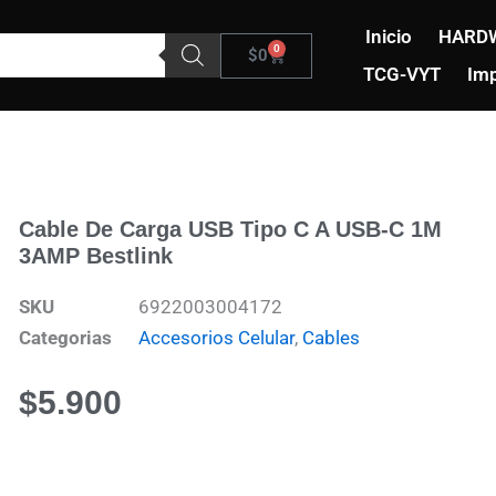
Inicio
HARD
0
Carrito
$
0
TCG-VYT
Imp
Cable De Carga USB Tipo C A USB-C 1M
3AMP Bestlink
SKU
6922003004172
Categorias
Accesorios Celular
,
Cables
$
5.900