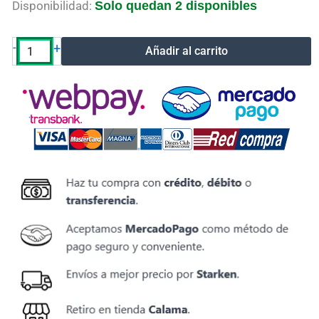
Cable
Disponibilidad:
Solo quedan 2 disponibles
de
carga
USB
-
+
Añadir al carrito
tipo
C
a
USB-
C
1M
3AMP
Bestlink
cantidad