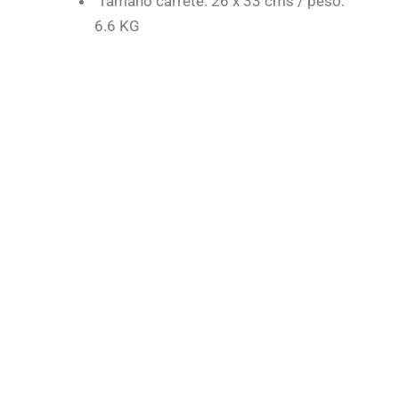
Tamaño carrete: 26 x 33 cms / peso:
6.6 KG