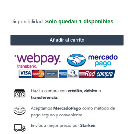
Cable
Disponibilidad:
Solo quedan 1 disponibles
red
exterior
Cat6,
Añadir al carrito
23
AWG,
100%
cobre,
4x2x0,52,
carrete
de
100
mts
cantidad