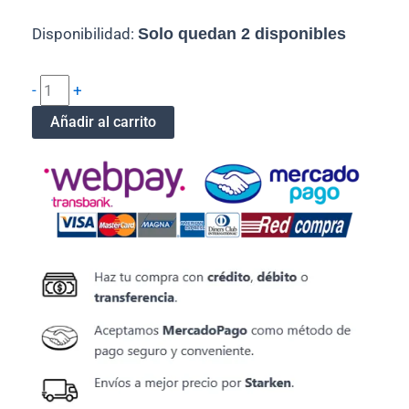
Cable
Disponibilidad:
Solo quedan 2 disponibles
Hdmi
A
Dvi
-
+
24+1
Mallado
Añadir al carrito
1.8
mt
Macho
Macho.
cantidad