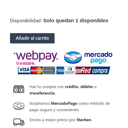
Cable
Disponibilidad:
Solo quedan 1 disponibles
HDMI
a
HDMI
Añadir al carrito
1.8mts
V2.0
4K
Ulink
cantidad