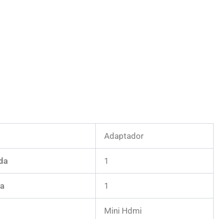
Adaptador
da
1
da
1
Mini Hdmi