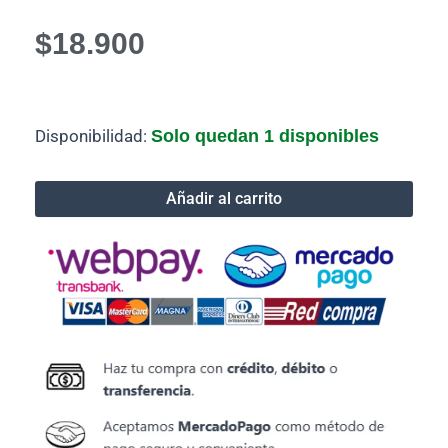
$
18.900
Cable
Disponibilidad:
Solo quedan 1 disponibles
Magnético
Carga
Rápida
Añadir al carrito
+
Transmisión
De
Datos
3
En
1
cantidad