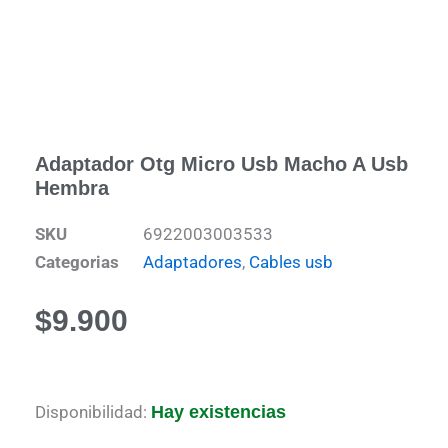
Adaptador Otg Micro Usb Macho A Usb
Hembra
SKU
6922003003533
Categorias
Adaptadores
,
Cables usb
$
9.900
Adaptador
Disponibilidad:
Hay existencias
otg
Micro