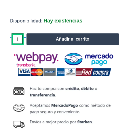
Cable
Disponibilidad:
Hay existencias
Tester
Para
Cable
-
+
Añadir al carrito
Red
RJ45/
RJ11
cantidad