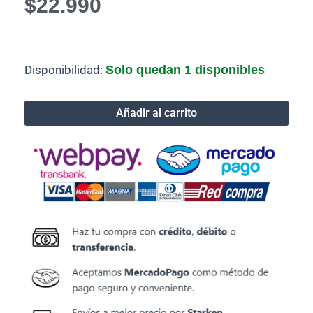
$
22.990
Cable
Disponibilidad:
Solo quedan 1 disponibles
USB
C
a
Añadir al carrito
HDMI
8K@60Hz
de
1,8m
ONTEN
/
OTN-
UC982
cantidad