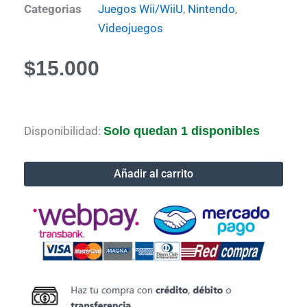
Categorias
Juegos Wii/WiiU
,
Nintendo
,
Videojuegos
$
15.000
Call
Disponibilidad:
Solo quedan 1 disponibles
of
Duty:
Modern
Añadir al carrito
Warfare
Reflex
Edition
wii
cantidad