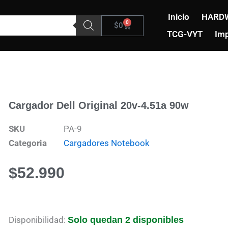
Inicio
HARD
0
Carrito
$
0
TCG-VYT
Imp
Cargador Dell Original 20v-4.51a 90w
SKU
PA-9
Categoria
Cargadores Notebook
$
52.990
Cargador
Disponibilidad:
Solo quedan 2 disponibles
dell