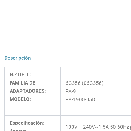
Descripción
N.º DELL:
FAMILIA DE
6G356 (06G356)
ADAPTADORES:
PA-9
MODELO:
PA-1900-05D
Especificación:
100V – 240V~1.5A 50-60Hz p
Aporte: