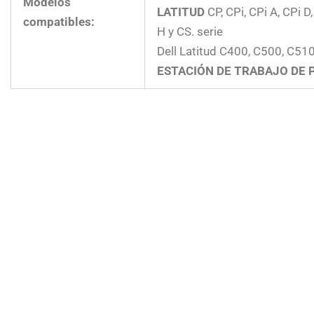
Modelos
LATITUD
CP, CPi, CPi A, CPi D
compatibles:
H y CS. serie
Dell Latitud C400, C500, C51
ESTACIÓN DE TRABAJO DE 