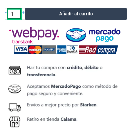
original
20v-
-
+
Añadir al carrito
4.51a
90w
cantidad