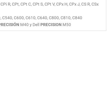
, CPi R, CPt, CPt C, CPt S, CPt V, CPx H, CPx J, CS R, CSx
0, C540, C600, C610, C640, C800, C810, C840
PRECISIÓN
M40 y Dell
PRECISION
M50