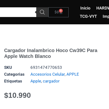
Inicio
HARD
0
Carrito
$
0
TCG-VYT
Imp
Cargador Inalambrico Hoco Cw39C Para
Apple Watch Blanco
SKU
6931474770653
Categorias
Accesorios Celular
,
APPLE
Etiquetas
Apple
,
cargador
$
10.990