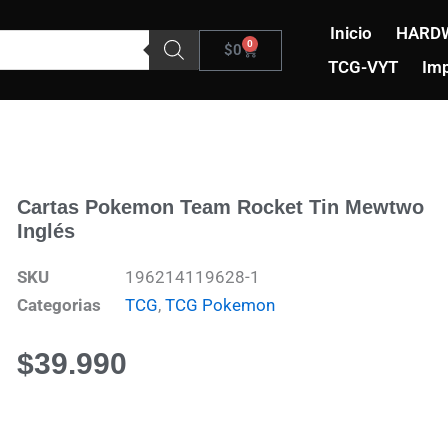
Inicio
HARD
0
Carrito
$
0
TCG-VYT
Imp
Cartas Pokemon Team Rocket Tin Mewtwo
Inglés
SKU
196214119628-1
Categorias
TCG
,
TCG Pokemon
$
39.990