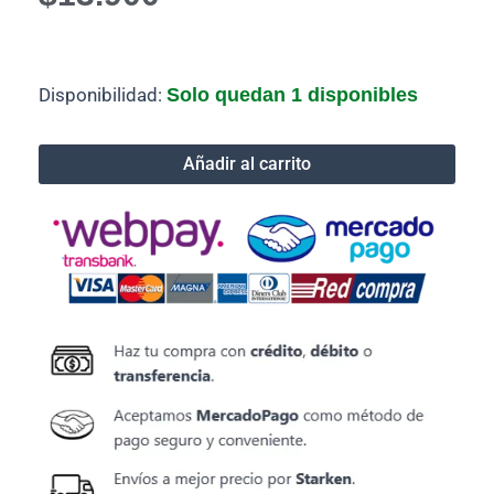
Cofre
Disponibilidad:
Solo quedan 1 disponibles
HDD
Usb
2.0
Añadir al carrito
Disco
Duro
Sata
3.5"
cantidad