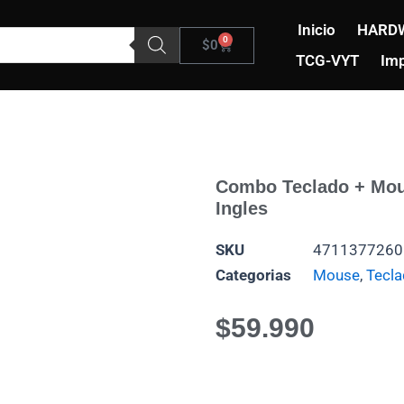
Inicio
HARD
0
Carrito
$
0
TCG-VYT
Imp
Combo Teclado + Mou
Ingles
SKU
4711377260
Categorias
Mouse
,
Tecl
$
59.990