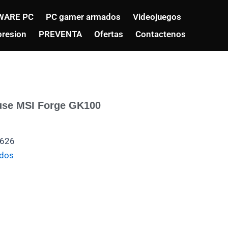
WARE PC
PC gamer armados
Videojuegos
resion
PREVENTA
Ofertas
Contactenos
se MSI Forge GK100
626
ados