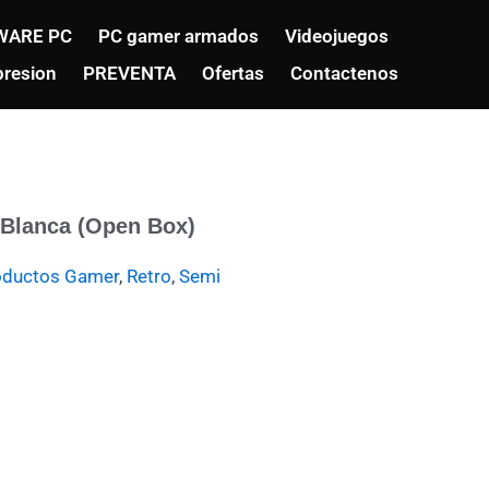
WARE PC
PC gamer armados
Videojuegos
resion
PREVENTA
Ofertas
Contactenos
 Blanca (Open Box)
oductos Gamer
,
Retro
,
Semi