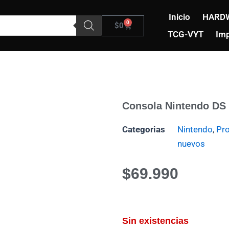
Inicio
HARD
0
Carrito
$
0
TCG-VYT
Imp
Consola Nintendo DS
Categorias
Nintendo
,
Pr
nuevos
$
69.990
Sin existencias