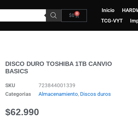
Inicio
HARD
0
Carrito
$
0
TCG-VYT
Imp
DISCO DURO TOSHIBA 1TB CANVIO
BASICS
SKU
723844001339
Categorias
Almacenamiento
,
Discos duros
$
62.990