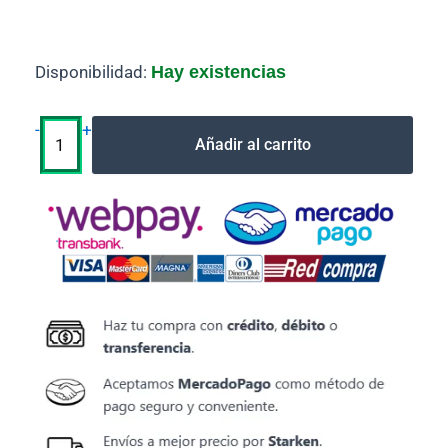
DRUM
Disponibilidad:
Hay existencias
DR1060
Brother
Alternativo
-
+
Añadir al carrito
dr
1060
cantidad