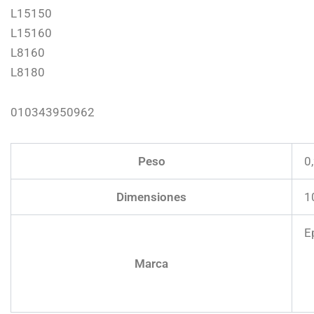
L15150
L15160
L8160
L8180
010343950962
Peso
0
Dimensiones
1
E
Marca