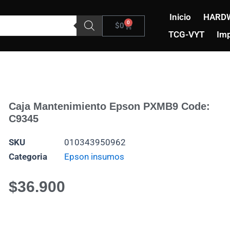
Inicio
HARD
0
Carrito
$
0
TCG-VYT
Imp
Caja Mantenimiento Epson PXMB9 Code:
C9345
SKU
010343950962
Categoria
Epson insumos
$
36.900