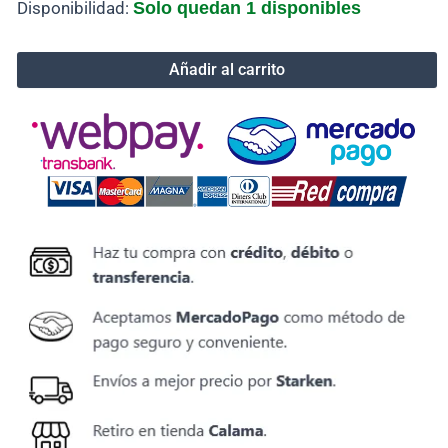
Caja
Disponibilidad:
Solo quedan 1 disponibles
mantenimiento
Epson
PXMB9
Añadir al carrito
Code:
C9345
cantidad