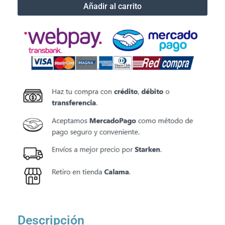
Slim
Añadir al carrito
Case
Blue
Nintendo
Switch
Power
A
cantidad
Descripción