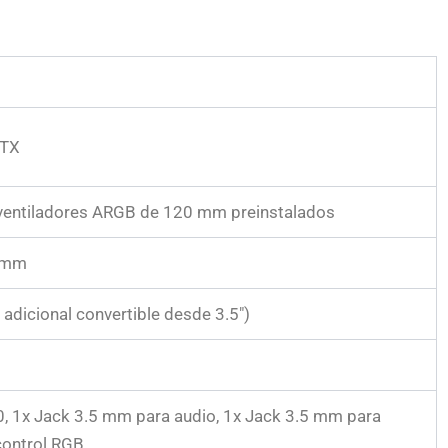
ITX
 ventiladores ARGB de 120 mm preinstalados
3 mm
1 adicional convertible desde 3.5″)
0, 1x Jack 3.5 mm para audio, 1x Jack 3.5 mm para
control RGB