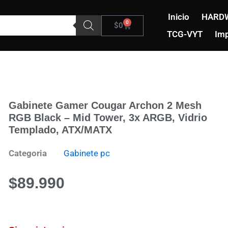
Inicio
HARD
0
Carrito
$
0
TCG-VYT
Imp
Gabinete Gamer Cougar Archon 2 Mesh
RGB Black – Mid Tower, 3x ARGB, Vidrio
Templado, ATX/mATX
Categoria
Gabinete pc
$
89.990