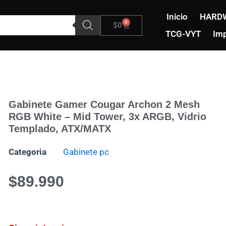
Inicio
HARD
0
Carrito
$
0
TCG-VYT
Imp
Gabinete Gamer Cougar Archon 2 Mesh
RGB White – Mid Tower, 3x ARGB, Vidrio
Templado, ATX/mATX
Categoria
Gabinete pc
$
89.990