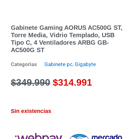
Gabinete Gaming AORUS AC500G ST,
Torre Media, Vidrio Templado, USB
Tipo C, 4 Ventiladores ARBG GB-
AC500G ST
Categorias
Gabinete pc
,
Gigabyte
El
El
$
349.990
$
314.991
precio
precio
original
actual
Sin existencias
era:
es: