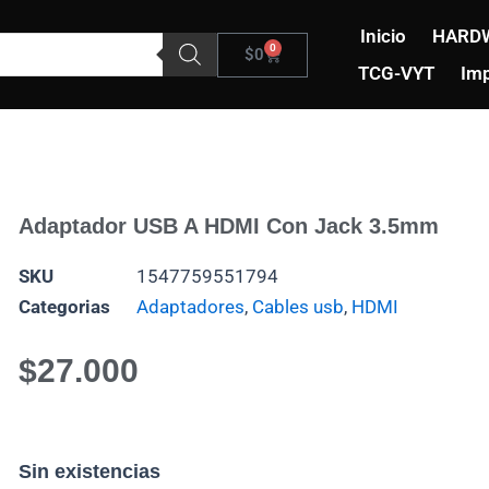
Inicio
HARD
0
Carrito
$
0
TCG-VYT
Imp
Adaptador USB A HDMI Con Jack 3.5mm
SKU
1547759551794
Categorias
Adaptadores
,
Cables usb
,
HDMI
$
27.000
Sin existencias