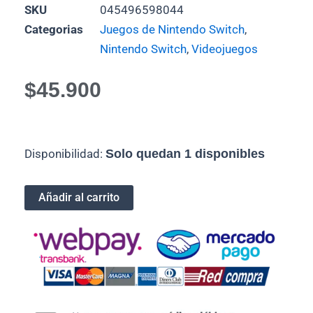
SKU
045496598044
Categorias
Juegos de Nintendo Switch
,
Nintendo Switch
,
Videojuegos
$
45.900
Juego
Disponibilidad:
Solo quedan 1 disponibles
de
Nintendo
Switch-
Añadir al carrito
Pokémon
Legends
Arceus
(Semi
Nuevo).
cantidad