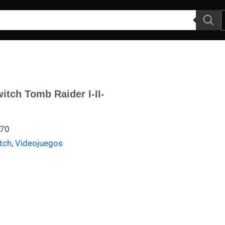
tch Tomb Raider I-II-
70
tch
,
Videojuegos