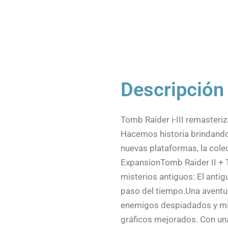
Descripción
Tomb Raider i-III remasteri
Hacemos historia brindando
nuevas plataformas, la cole
ExpansionTomb Raider II + 
misterios antiguos: El anti
paso del tiempo.Una aventur
enemigos despiadados y mito
gráficos mejorados. Con una 