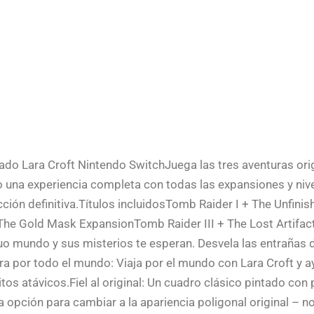
zado Lara Croft Nintendo SwitchJuega las tres aventuras ori
 una experiencia completa con todas las expansiones y niv
cción definitiva.Títulos incluidosTomb Raider I + The Unfini
The Gold Mask ExpansionTomb Raider III + The Lost Artifa
guo mundo y sus misterios te esperan. Desvela las entrañas 
a por todo el mundo: Viaja por el mundo con Lara Croft y a
s atávicos.Fiel al original: Un cuadro clásico pintado con
opción para cambiar a la apariencia poligonal original – no