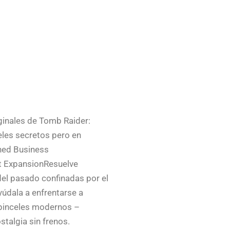
ginales de Tomb Raider:
eles secretos pero en
shed Business
ct ExpansionResuelve
del pasado confinadas por el
yúdala a enfrentarse a
 pinceles modernos –
stalgia sin frenos.