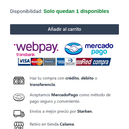
Juego
Disponibilidad:
Solo quedan 1 disponibles
para
Nintendo
3ds
Añadir al carrito
Super
Smash
Bros
(Open
Box).
cantidad