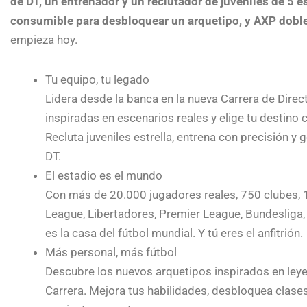
de DT, un entrenador y un reclutador de juveniles de 5 e
consumible para desbloquear un arquetipo, y AXP doble
empieza hoy.
Tu equipo, tu legado
Lidera desde la banca en la nueva Carrera de Dire
inspiradas en escenarios reales y elige tu destin
Recluta juveniles estrella, entrena con precisión 
DT.
El estadio es el mundo
Con más de 20.000 jugadores reales, 750 clubes, 
League, Libertadores, Premier League, Bundesliga
es la casa del fútbol mundial. Y tú eres el anfitrión.
Más personal, más fútbol
Descubre los nuevos arquetipos inspirados en leyen
Carrera. Mejora tus habilidades, desbloquea clases