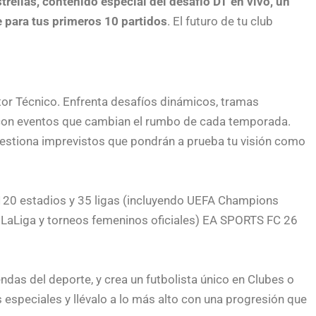
strellas, contenido especial del desafío DT en vivo, un
 para tus primeros 10 partidos
. El futuro de tu club
ctor Técnico. Enfrenta desafíos dinámicos, tramas
o con eventos que cambian el rumbo de cada temporada.
y gestiona imprevistos que pondrán a prueba tu visión como
120 estadios y 35 ligas (incluyendo UEFA Champions
, LaLiga y torneos femeninos oficiales) EA SPORTS FC 26
das del deporte, y crea un futbolista único en Clubes o
 especiales y llévalo a lo más alto con una progresión que