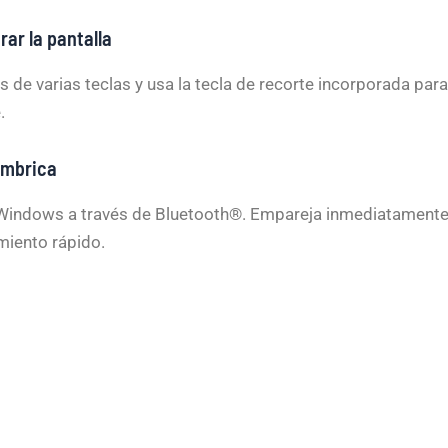
ar la pantalla
 de varias teclas y usa la tecla de recorte incorporada par
.
ámbrica
n Windows a través de Bluetooth®. Empareja inmediatament
miento rápido.