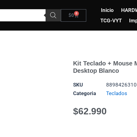
Inicio
HARD
0
Carrito
$
0
TCG-VYT
Imp
Kit Teclado + Mouse 
Desktop Blanco
SKU
8898426310
Categoria
Teclados
$
62.990