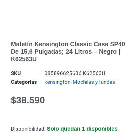
Maletín Kensington Classic Case SP40
De 15,6 Pulgadas; 24 Litros – Negro |
K62563U
SKU
085896625636 K62563U
Categorias
kensington
,
Mochilas y fundas
$
38.590
Maletín
Disponibilidad:
Solo quedan 1 disponibles
Kensington