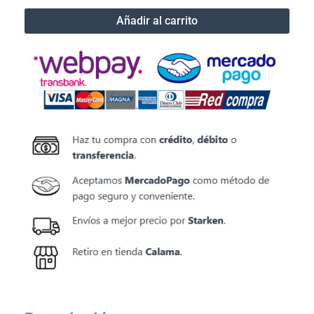
Classic
Case
Añadir al carrito
SP40
de
15,6
Pulgadas;
24
litros
-
Negro
|
K62563U
cantidad