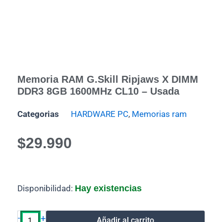
Memoria RAM G.Skill Ripjaws X DIMM
DDR3 8GB 1600MHz CL10 – Usada
Categorias
HARDWARE PC
,
Memorias ram
$
29.990
Memoria
Disponibilidad:
Hay existencias
RAM
G.Skill
Ripjaws
-
+
Añadir al carrito