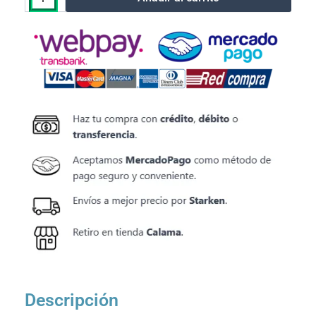
X
DIMM
DDR3
8GB
1600MHz
CL10
–
Usada
cantidad
Descripción