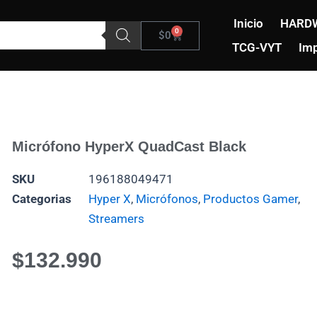
Inicio
HARD
0
Carrito
$
0
TCG-VYT
Imp
Micrófono HyperX QuadCast Black
SKU
196188049471
Categorias
Hyper X
,
Micrófonos
,
Productos Gamer
,
Streamers
$
132.990