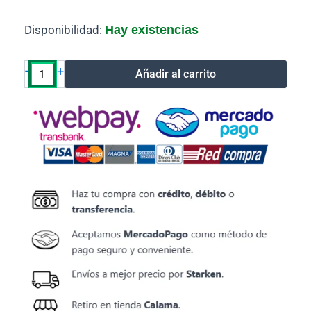
Mini
Disponibilidad:
Hay existencias
adaptador
wireless
usb
-
+
Añadir al carrito
tl-
wn823n
tplink
cantidad