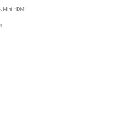
B, Mini HDMI
mm