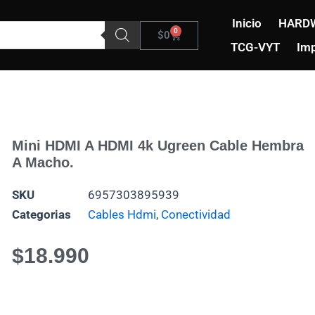
Inicio
HARD
0
Carrito
$
0
TCG-VYT
Imp
Mini HDMI A HDMI 4k Ugreen Cable Hembra
A Macho.
SKU
6957303895939
Categorias
Cables Hdmi
,
Conectividad
$
18.990