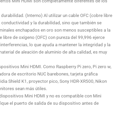
puertos Mini HDMI son completamente diferentes de los
urabilidad. (Interno) Al utilizar un cable OFC (cobre libre
 conductividad y la durabilidad, sino que también se
terminales enchapados en oro son menos susceptibles a la
e libre de oxígeno (OFC) con pureza del 99,996 ejerce
interferencias, lo que ayuda a mantener la integridad y la
material de aleación de aluminio de alta calidad, es muy
spositivos Mini HDMI. Como Raspberry Pi zero, Pi zero w,
ora de escritorio NUC barebones, tarjeta gráfica
vidia Shield K1, proyector pico, Sony HDR-XR500, Nikon
itores sean más útiles.
 dispositivos Mini HDMI y no es compatible con Mini
ue el puerto de salida de su dispositivo antes de